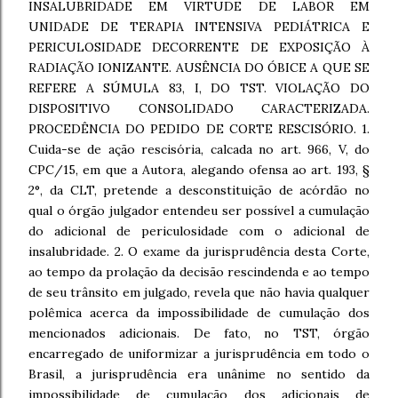
INSALUBRIDADE EM VIRTUDE DE LABOR EM
UNIDADE DE TERAPIA INTENSIVA PEDIÁTRICA E
PERICULOSIDADE DECORRENTE DE EXPOSIÇÃO À
RADIAÇÃO IONIZANTE. AUSÊNCIA DO ÓBICE A QUE SE
REFERE A SÚMULA 83, I, DO TST. VIOLAÇÃO DO
DISPOSITIVO CONSOLIDADO CARACTERIZADA.
PROCEDÊNCIA DO PEDIDO DE CORTE RESCISÓRIO. 1.
Cuida-se de ação rescisória, calcada no art. 966, V, do
CPC/15, em que a Autora, alegando ofensa ao art. 193, §
2°, da CLT, pretende a desconstituição de acórdão no
qual o órgão julgador entendeu ser possível a cumulação
do adicional de periculosidade com o adicional de
insalubridade. 2. O exame da jurisprudência desta Corte,
ao tempo da prolação da decisão rescindenda e ao tempo
de seu trânsito em julgado, revela que não havia qualquer
polêmica acerca da impossibilidade de cumulação dos
mencionados adicionais. De fato, no TST, órgão
encarregado de uniformizar a jurisprudência em todo o
Brasil, a jurisprudência era unânime no sentido da
impossibilidade de cumulação dos adicionais de