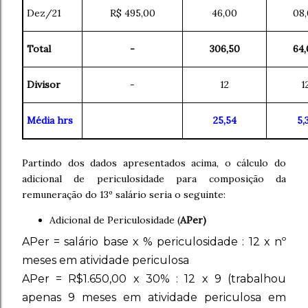
Dez/21
R$ 495,00
46,00
08
Total
-
306,50
64
Divisor
-
12
1
Média hrs
25,54
5,
Partindo dos dados apresentados acima, o cálculo do
adicional de periculosidade para composição da
remuneração do 13º salário seria o seguinte:
Adicional de Periculosidade (
APer)
APer = salário base x % periculosidade : 12 x nº
meses em atividade periculosa
APer = R$1.650,00 x 30% : 12 x 9 (trabalhou
apenas 9 meses em atividade periculosa em