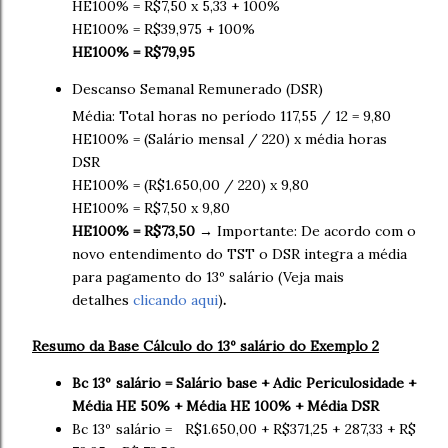
HE100% = R$7,50 x 5,33 + 100%
HE100% = R$39,975 + 100%
HE100% = R$79,95
Descanso Semanal Remunerado (DSR)
Média: Total horas no período 117,55 / 12 = 9,80
HE100% = (Salário mensal / 220) x média horas
DSR
HE100% = (R$1.650,00 / 220) x 9,80
HE100% = R$7,50 x 9,80
HE100% = R$73,50
→ Importante: De acordo com o
novo entendimento do TST o DSR integra a média
para pagamento do 13º salário (Veja mais
detalhes
clicando aqui
)
.
Resumo da Base Cálculo do 13º salário do Exemplo 2
Bc 13º salário = Salário base + Adic Periculosidade +
Média HE 50% + Média HE 100% + Média DSR
Bc 13º salário = R$1.650,00 + R$371,25 + 287,33 + R$