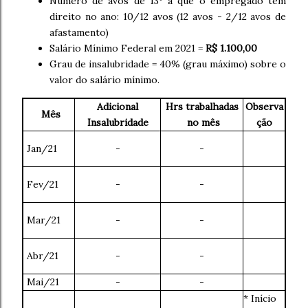
Número de avos de 13º a que o empregado tem
direito no ano: 10/12 avos (12 avos - 2/12 avos de
afastamento)
Salário Mínimo Federal em 2021 =
R$ 1.100,00
Grau de insalubridade = 40% (grau máximo) sobre o
valor do salário mínimo.
Adicional
Hrs trabalhadas
Observa
Mês
Insalubridade
no mês
ção
Jan/21
-
-
Fev/21
-
-
Mar/21
-
-
Abr/21
-
-
Mai/21
-
-
* Início