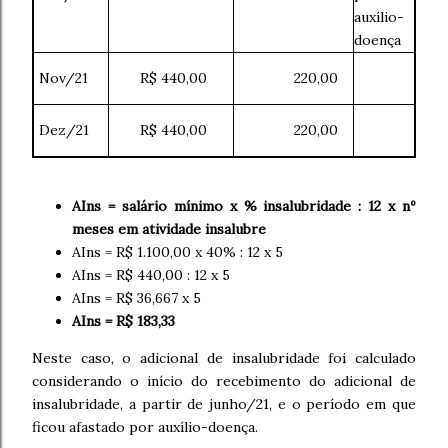
auxílio-
doença
Nov/21
R$ 440,00
220,00
Dez/21
R$ 440,00
220,00
AIns = salário mínimo x % insalubridade : 12 x nº
meses em atividade insalubre
AIns = R$ 1.100,00 x 40% : 12 x 5
AIns = R$ 440,00 : 12 x 5
AIns = R$ 36,667 x 5
AIns = R$ 183,33
Neste caso, o adicional de insalubridade foi calculado
considerando o início do recebimento do adicional de
insalubridade, a partir de junho/21, e o período em que
ficou afastado por auxílio-doença.