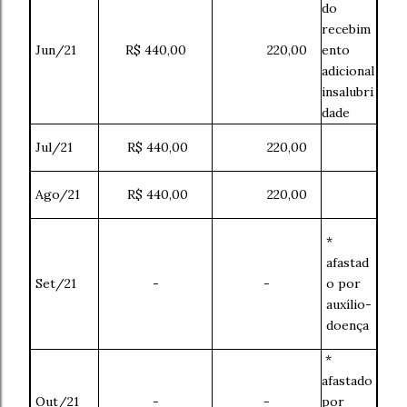
do
recebim
Jun/21
R$ 440,00
220,00
ento
adicional
insalubri
dade
Jul/21
R$ 440,00
220,00
Ago/21
R$ 440,00
220,00
*
afastad
Set/21
-
-
o por
auxílio-
doença
*
afastado
Out/21
-
-
por