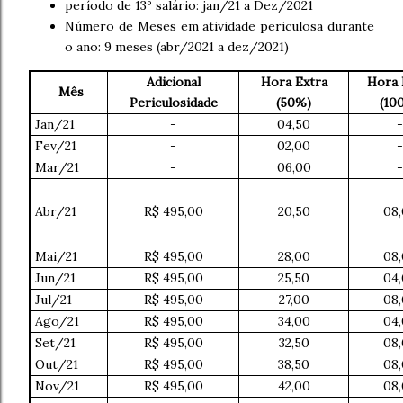
período de 13º salário: jan/21 a Dez/2021
Número de Meses em atividade periculosa durante
o ano: 9 meses (abr/2021 a dez/2021)
Adicional
Hora Extra
Hora 
Mês
Periculosidade
(50%)
(10
Jan/21
-
04,50
-
Fev/21
-
02,00
-
Mar/21
-
06,00
-
Abr/21
R$ 495,00
20,50
08
Mai/21
R$ 495,00
28,00
08
Jun/21
R$ 495,00
25,50
04
Jul/21
R$ 495,00
27,00
08
Ago/21
R$ 495,00
34,00
04
Set/21
R$ 495,00
32,50
08
Out/21
R$ 495,00
38,50
08
Nov/21
R$ 495,00
42,00
08