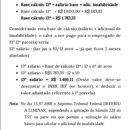
Base cálculo 13º = salário base + adic. insalubridade
Base cálculo 13º = R$ 1.600,00 + R$ 183,33
Base cálculo 13º = R$ 1.783,33
Considerando esta base de cálculo (salário + adicional de
insalubridade), o valor a ser pago para o empregado de
13º (2ª parcela) seria:
13º salário : (faz jus a 10/12 avos → já que ficou 2 meses
afastados)
13º salário = Base de cálculo 13º : 12 x nº de avos
13º salário = R$1.783,33 : 12 x 10
13º salário = R$ 1.486,11
(Deste valor deve-se
descontar o INSS, IRF (se houver), e deduzir o
valor adiantado referente à 1ª parcela)
Nota
: No dia 15.07.2008 o Supremo Tribunal Federal DEFERIU
A LIMINAR, suspendendo a aplicação da Súmula 228 do
TST na parte em que permite a utilização do salário
básico para calcular o adicional de insalubridade.