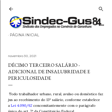
Pular para o co
PÁGINA INICIAL
novembro 30, 2021
DÉCIMO TERCEIRO SALÁRIO -
ADICIONAL DE INSALUBRIDADE E
PERICULOSIDADE
Todo trabalhador urbano, rural, avulso ou doméstico faz
jus ao recebimento do 13º salário, conforme estabelece
a
Lei 4.090/62
concomitantemente com o parágrafo
único do art. 7º da Constituição Federal.