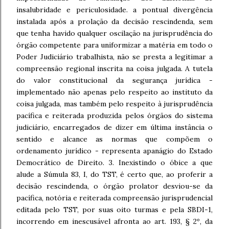
insalubridade e periculosidade. a pontual divergência
instalada após a prolação da decisão rescindenda, sem
que tenha havido qualquer oscilação na jurisprudência do
órgão competente para uniformizar a matéria em todo o
Poder Judiciário trabalhista, não se presta a legitimar a
compreensão regional inscrita na coisa julgada. A tutela
do valor constitucional da segurança jurídica -
implementado não apenas pelo respeito ao instituto da
coisa julgada, mas também pelo respeito à jurisprudência
pacífica e reiterada produzida pelos órgãos do sistema
judiciário, encarregados de dizer em última instância o
sentido e alcance as normas que compõem o
ordenamento jurídico - representa apanágio do Estado
Democrático de Direito. 3. Inexistindo o óbice a que
alude a Súmula 83, I, do TST, é certo que, ao proferir a
decisão rescindenda, o órgão prolator desviou-se da
pacífica, notória e reiterada compreensão jurisprudencial
editada pelo TST, por suas oito turmas e pela SBDI-1,
incorrendo em inescusável afronta ao art. 193, § 2º, da