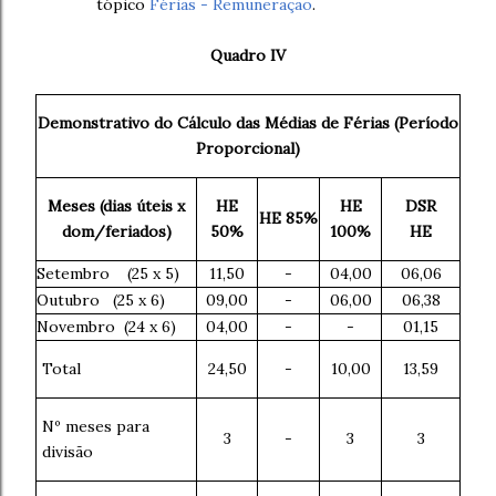
tópico
Férias - Remuneração
.
Quadro IV
Demonstrativo do Cálculo das Médias de Férias (Período
Proporcional)
Meses (dias úteis x
HE
HE
DSR
HE 85%
dom/feriados)
50%
100%
HE
Setembro (25 x 5)
11,50
-
04,00
06,06
Outubro (25 x 6)
09,00
-
06,00
06,38
Novembro (24 x 6)
04,00
-
-
01,15
Total
24,50
-
10,00
13,59
Nº meses para
3
-
3
3
divisão