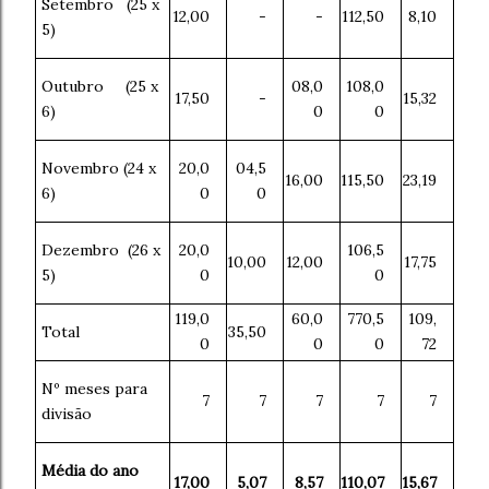
Setembro (25 x
12,00
-
-
112,50
8,10
5)
Outubro (25 x
08,0
108,0
17,50
-
15,32
6)
0
0
Novembro (24 x
20,0
04,5
16,00
115,50
23,19
6)
0
0
Dezembro (26 x
20,0
106,5
10,00
12,00
17,75
5)
0
0
119,0
60,0
770,5
109,
Total
35,50
0
0
0
72
Nº meses para
7
7
7
7
7
divisão
Média do ano
17,00
5,07
8,57
110,07
15,67