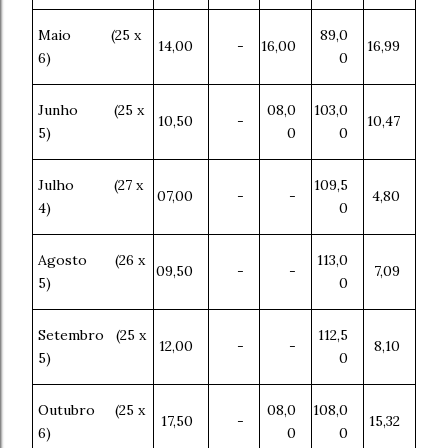
Maio (25 x
89,0
14,00
-
16,00
16,99
6)
0
Junho (25 x
08,0
103,0
10,50
-
10,47
5)
0
0
Julho (27 x
109,5
07,00
-
-
4,80
4)
0
Agosto (26 x
113,0
09,50
-
-
7,09
5)
0
Setembro (25 x
112,5
12,00
-
-
8,10
5)
0
Outubro (25 x
08,0
108,0
17,50
-
15,32
6)
0
0