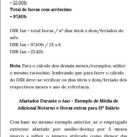
=
22,00h
Total de horas com acréscimo
= 97,60h
DSR Jan = total horas / nº dias úteis x dom/feriados do
mês
DSR Jan = 97,60h / 25 x 6
DSR Jan = 23,42h
Nota
: Para o cálculo dos demais meses/exemplos, utilize
o mesmo raciocínio, lembrando que para fazer o cálculo
do DSR deve-se verificar os dias úteis x dom/feriado dos
respectivos meses e ano de referência.
Afastados Durante o Ano - Exemplo de Média de
Adicional Noturno e Horas extras para 13º Salário
Com base no mesmo exemplo anterior, se o empregado
estivesse afastado por auxílio-doença por 5 meses
(março a julho), o número utilizado como divisor das