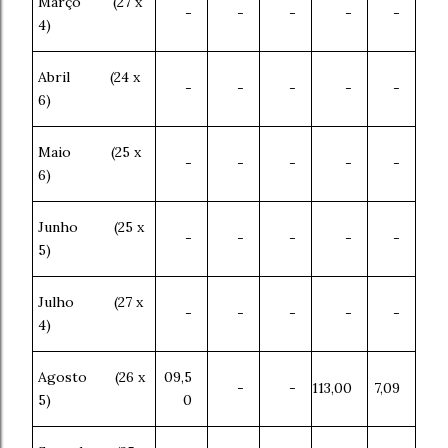
Março (27 x
-
-
-
-
-
4)
Abril (24 x
-
-
-
-
-
6)
Maio (25 x
-
-
-
-
-
6)
Junho (25 x
-
-
-
-
-
5)
Julho (27 x
-
-
-
-
-
4)
Agosto (26 x
09,5
-
-
113,00
7,09
5)
0