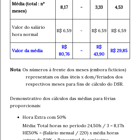
Média (total : nº
8,17
-
3,33
4,53
meses)
Valor do salário
R$ 6,59
-
R$ 6,59
R$ 6,59
hora normal
R$
R$
Valor da média
-
R$ 29,85
80,76
43,90
Nota
: Os números à frente dos meses (embora fictícios)
representam os dias úteis x dom/feriados dos
respectivos meses para fins de cálculo do DSR.
Demonstrativo dos cálculos das médias para férias
proporcionais:
Hora Extra com 50%
Média: Total horas no período 24,50h / 3 = 8,17h
HE50% = (Salário mensal / 220) x média horas