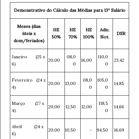
Demonstrativo do Cálculo das Médias para 13º Salário
Meses (dias
HE
HE
HE
Adic.
úteis x
DSR
50%
70%
100%
Not.
dom/feriados)
Janeiro (25 x
08,0
110,0
20,00
16,00
23,42
6)
0
0
Fevereiro (24 x
08,0
105,0
20,00
13,00
14,85
4)
0
0
Março (27 x
118,5
20,00
12,50
12,00
14,66
4)
0
Abril (24 x
20,00
10,50
-
94,50
16,69
6)