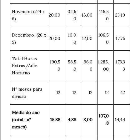
Novembro (24 x
04,5
115,5
20,00
16,00
23,19
6)
0
0
Dezembro (26 x
10,0
106,5
20,00
12,00
17,75
5)
0
0
Total Horas
190,5
58,5
96,0
1.285,
173,3
Extras/Adic.
0
0
0
00
3
Noturno
Nº meses para
12
12
12
12
12
divisão
Média do ano
107,0
(total : nº
15,88
4,88
8,00
14,44
8
meses)