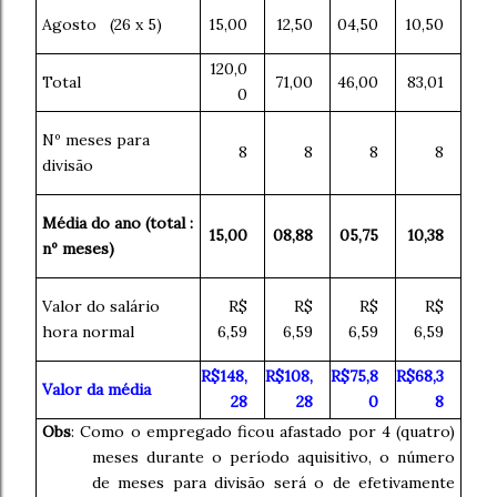
Agosto (26 x 5)
15,00
12,50
04,50
10,50
120,0
Total
71,00
46,00
83,01
0
Nº meses para
8
8
8
8
divisão
Média do ano (total :
15,00
08,88
05,75
10,38
nº meses)
Valor do salário
R$
R$
R$
R$
hora normal
6,59
6,59
6,59
6,59
R$148,
R$108,
R$75,8
R$68,3
Valor da média
28
28
0
8
Obs
: Como o empregado ficou afastado por 4 (quatro)
meses durante o período aquisitivo, o número
de meses para divisão será o de efetivamente