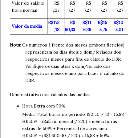
Valor do salário
R$
R$
R$
R$
R$
hora normal
7,27
7,27
7,27
7,27
7,27
R$173
R$
R$11
R$15
R$10
Valor da média
,18
60,33
6,36
5,75
5,01
Nota
: Os números à frente dos meses (embora fictícios)
representam os dias úteis x dom/feriados dos
respectivos meses para fins de cálculo do DSR.
Verifique os dias úteis x dom/feriado dos
respectivos meses e ano para fazer o cálculo do
DSR.
Demonstrativo dos cálculos das médias:
Hora Extra com 50%
Média: Total horas no período 190,50 / 12 = 15,88
HE50% = (Salário mensal / 220) x média horas
extras de 50% + Percentual de acréscimo
HE50% = (R$1.600,00 / 220) x 15,88 + 50%