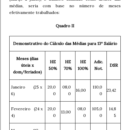
médias, seria com base no número de meses
efetivamente trabalhados:
Quadro II
Demonstrativo do Cálculo das Médias para 13º Salário
Meses (dias
HE
HE
HE
Adic.
úteis x
DSR
50%
70%
100%
Not.
dom/feriados)
Janeiro (25 x
20,0
08,0
110,0
16,00
23,42
6)
0
0
0
Fevereiro (24 x
20,0
08,0
105,0
14,8
13,00
4)
0
0
0
5