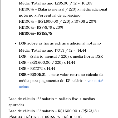
Média: Total no ano 1.285,00 / 12 = 107,08
HE100% = (Salário mensal / 220) x média adicional
noturno x Percentual de acréscimo
HE100% = (R$1.600,00 / 220) x 107,08 x 20%
HE100%= R$778,76 x 20%
HE100%= R$155,75
DSR sobre as horas extras e adicional noturno
Média: Total no ano 173,33 / 12 = 14,44
DSR = (Salário mensal / 220) x média horas DSR
DSR = (R$1.600,00 / 220) x 14,44
DSR = R$7,272 x 14,44
DSR = R$105,01
→ este valor entra no cálculo da
média para pagamento do 13º salário -
ver nota²
acima
Base de cálculo 13º salário = salário fixo + médias
apuradas
Base de cálculo 13º salário = R$1.600,00 + (R$173,18 +
R$60,33 + R$116,36 + R$155,75 + R$ 105,01)