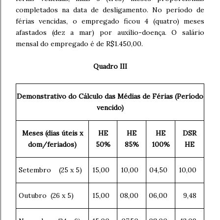
completados na data de desligamento. No período de
férias vencidas, o empregado ficou 4 (quatro) meses
afastados (dez a mar) por auxílio-doença. O salário
mensal do empregado é de R$1.450,00.
Quadro III
Demonstrativo do Cálculo das Médias de Férias (Período
vencido)
Meses (dias úteis x
HE
HE
HE
DSR
dom/feriados)
50%
85%
100%
HE
Setembro (25 x 5)
15,00
10,00
04,50
10,00
Outubro (26 x 5)
15,00
08,00
06,00
9,48