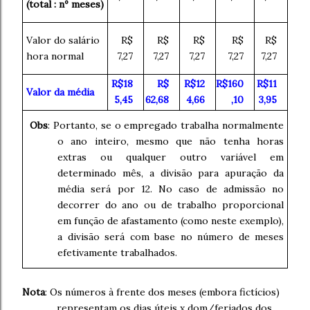
(total : nº meses)
Valor do salário
R$
R$
R$
R$
R$
hora normal
7,27
7,27
7,27
7,27
7,27
R$18
R$
R$12
R$160
R$11
Valor da média
5,45
62,68
4,66
,10
3,95
Obs
: Portanto, se o empregado trabalha normalmente
o ano inteiro, mesmo que não tenha horas
extras ou qualquer outro variável em
determinado mês, a divisão para apuração da
média será por 12. No caso de admissão no
decorrer do ano ou de trabalho proporcional
em função de afastamento (como neste exemplo),
a divisão será com base no número de meses
efetivamente trabalhados.
Nota
: Os números à frente dos meses (embora fictícios)
representam os dias úteis x dom/feriados dos