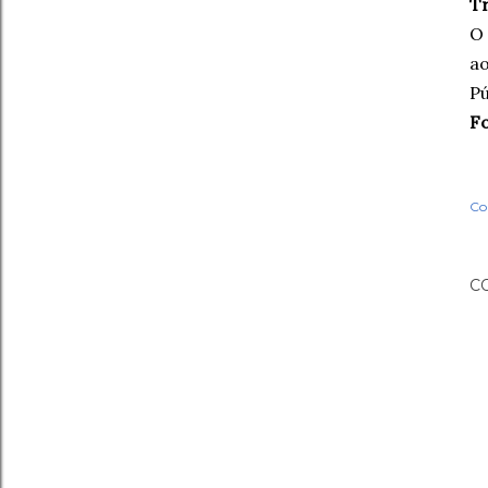
T
O 
ao
Pú
Fo
Co
C