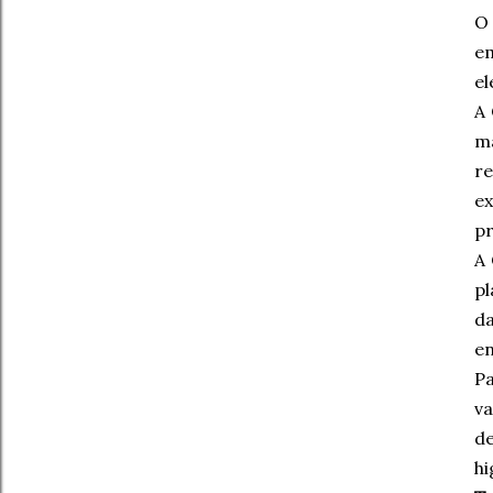
O
em
el
A 
m
re
e
pr
A 
pl
da
en
Pa
va
d
hi