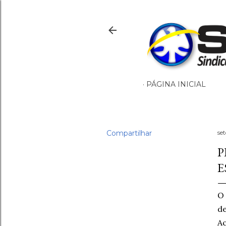
PÁGINA INICIAL
Compartilhar
se
P
E
O 
d
Ac