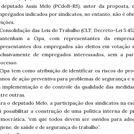
 deputado Assis Melo (PCdoB-RS), autor da proposta, e
pregados indicados por sindicatos, no entanto, não é obr
eições.
Consolidação das Leis do Trabalho (CLT, Decreto-Lei 5.4
antenham a Cipa, com representantes da empres
presentantes dos empregados são eleitos em votação se
xclusivamente de empregados interessados, sem a part
ocesso.
Cipa tem como atribuição de identificar os riscos do pr
anos de ação preventiva para problemas de segurança e s
 implementação e do controle da qualidade das medidas
tre outras.
ra o deputado Melo, a participação dos sindicatos na e
i possibilitar a construção de uma política interna de 
emocrática, “em que todos devem ser ouvidos para ado
giene, de saúde e de segurança do trabalho”.