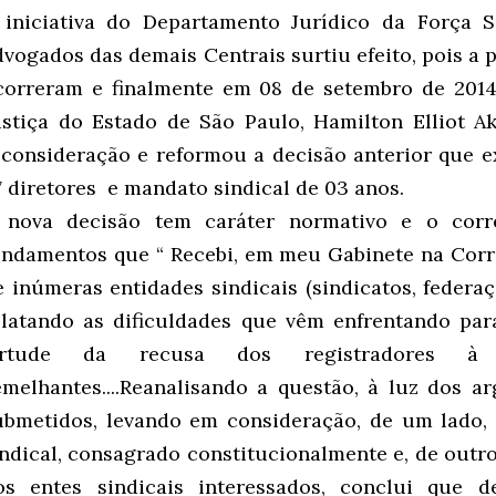
 iniciativa do Departamento Jurídico da Força 
dvogados das demais Centrais surtiu efeito, pois a p
correram e finalmente em 08 de setembro de 2014
ustiça do Estado de São Paulo, Hamilton Elliot A
econsideração e reformou a decisão anterior que 
7 diretores e mandato sindical de 03 anos.
 nova decisão tem caráter normativo e o corr
undamentos que “ Recebi, em meu Gabinete na Corr
e inúmeras entidades sindicais (sindicatos, federaçõ
elatando as dificuldades que vêm enfrentando par
irtude da recusa dos registradores à
emelhantes....Reanalisando a questão, à luz dos 
ubmetidos, levando em consideração, de um lado, 
indical, consagrado constitucionalmente e, de outro,
os entes sindicais interessados, conclui que d