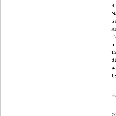
de
N
S
A
“
a
t
d
a
t
Co
C