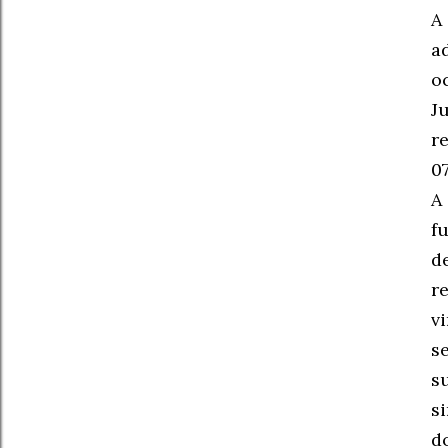
A
a
o
J
r
0
A
f
d
r
v
s
s
s
d