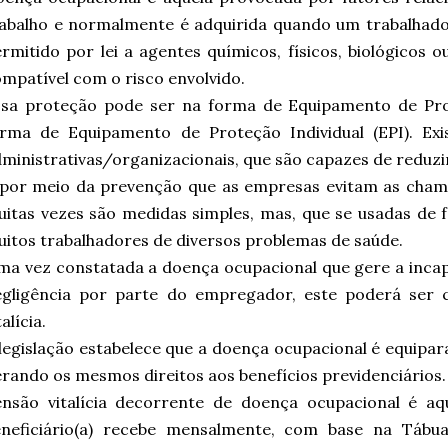
abalho e normalmente é adquirida quando um trabalhado
rmitido por lei a agentes químicos, físicos, biológicos 
mpatível com o risco envolvido.
ssa proteção pode ser na forma de Equipamento de Pro
orma de Equipamento de Proteção Individual (EPI). Ex
ministrativas/organizacionais, que são capazes de reduzir
 por meio da prevenção que as empresas evitam as cham
itas vezes são medidas simples, mas, que se usadas de 
itos trabalhadores de diversos problemas de saúde.
a vez constatada a doença ocupacional que gere a inca
egligência por parte do empregador, este poderá ser
talícia.
legislação estabelece que a doença ocupacional é equipar
rando os mesmos direitos aos benefícios previdenciários.
ensão vitalícia decorrente de doença ocupacional é a
eneficiário(a) recebe mensalmente, com base na Tábua