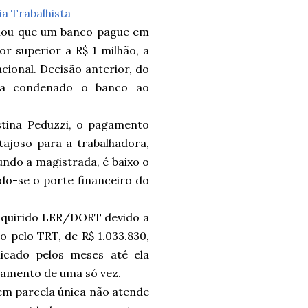
ia Trabalhista
inou que um banco pague em
r superior a R$ 1 milhão, a
cional.
Decisão anterior, do
via condenado o banco ao
stina Peduzzi, o pagamento
ajoso para a trabalhadora,
undo a magistrada, é baixo o
do-se o porte financeiro do
adquirido LER/DORT devido a
do pelo TRT, de R$ 1.033.830,
licado pelos meses até ela
gamento de uma só vez.
 em parcela única não atende