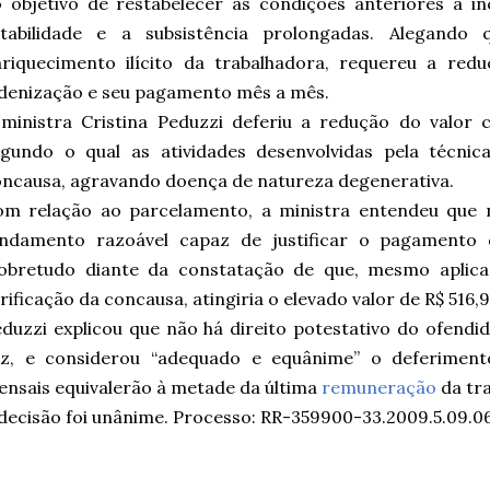
 objetivo de restabelecer as condições anteriores à i
stabilidade e a subsistência prolongadas. Alegando
nriquecimento ilícito da trabalhadora, requereu a re
denização e seu pagamento mês a mês.
ministra Cristina Peduzzi deferiu a redução do valor 
egundo o qual as atividades desenvolvidas pela técn
ncausa, agravando doença de natureza degenerativa.
om relação ao parcelamento, a ministra entendeu que 
undamento razoável capaz de justificar o pagamento
sobretudo diante da constatação de que, mesmo aplic
rificação da concausa, atingiria o elevado valor de R$ 516,9
duzzi explicou que não há direito potestativo do ofen
ez, e considerou “adequado e equânime” o deferiment
nsais equivalerão à metade da última
remuneração
da tra
decisão foi unânime. Processo: RR-359900-33.2009.5.09.06