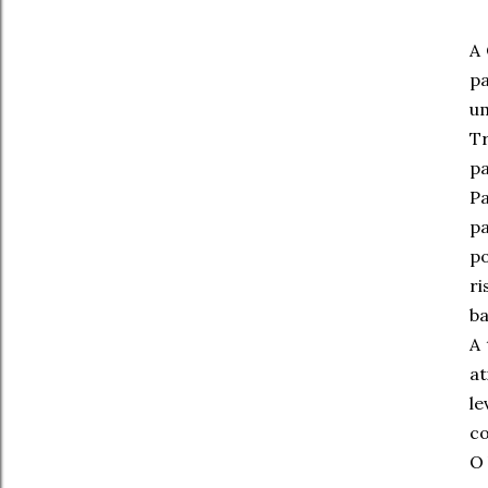
A
pa
u
T
pa
Pa
p
po
ri
b
A 
at
l
co
O 