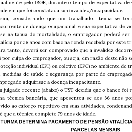
ualmente pelo IBGE, durante o tempo de expectativa de v
ade em que foi constatada sua invalidez/incapacidade.
ssim, considerando que um trabalhador tenha se tor
corrente de doença ocupacional, e sua expectativa de vi
ase na tabua de mortalidade, o empregador poderá ser
talícia por 38 anos com base na renda recebida por este t
ra tanto, deverá ser comprovado que a invalidez decor
i por culpa do empregador, ou seja, em razão deste não s
oteção individual (EPI) ou coletivo (EPC) no ambiente de t
e medidas de saúde e segurança por parte do empregado
pregado adquirisse a doença incapacitante.
 julgado recente (abaixo) o TST decidiu que o banco foi r
ma técnica bancária, que aposentou-se aos 36 anos po
vido ao esforço repetitivo em suas atividades, condenand
é que a técnica complete 79 anos de idade.
TURMA DETERMINA PAGAMENTO DE PENSÃO VITALÍCIA
PARCELAS MENSAIS