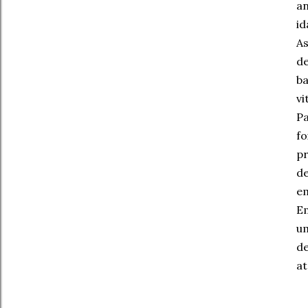
an
id
A
de
b
vi
Pa
fo
pr
d
em
Em
u
de
at