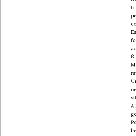
tr
pe
co
E
f
ad
É
Mu
mu
Um
n
vi
A 
ge
P
b