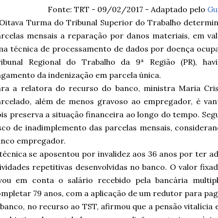
Fonte: TRT - 09/02/
2017 - Adaptado pelo
Gu
 Oitava Turma do Tribunal Superior do Trabalho determ
rcelas mensais a reparação por danos materiais, em valo
ma técnica de processamento de dados por doença ocupa
ribunal Regional do Trabalho da 9ª Região (PR), ha
gamento da indenização em parcela única.
ra a relatora do recurso do banco, ministra Maria Cri
arcelado, além de menos gravoso ao empregador, é vant
is preserva a situação financeira ao longo do tempo. Seg
sco de inadimplemento das parcelas mensais, consideran
anco empregador.
técnica se aposentou por invalidez aos 36 anos por ter 
ividades repetitivas desenvolvidas no banco. O valor fixa
evou em conta o salário recebido pela bancária multip
mpletar 79 anos, com a aplicação de um redutor para pa
banco, no recurso ao TST, afirmou que a pensão vitalícia