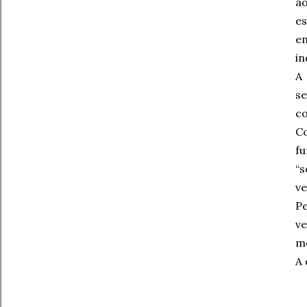
ao
e
e
in
A 
s
co
C
f
“
ve
Pe
v
me
A 