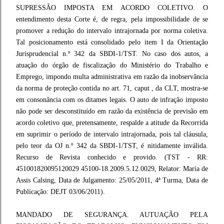
SUPRESSÃO IMPOSTA EM ACORDO COLETIVO. O
entendimento desta Corte é, de regra, pela impossibilidade de se
promover a redução do intervalo intrajornada por norma coletiva.
Tal posicionamento está consolidado pelo item I da Orientação
Jurisprudencial n.º 342 da SBDI-1/TST. No caso dos autos, a
atuação do órgão de fiscalização do Ministério do Trabalho e
Emprego, impondo multa administrativa em razão da inobservância
da norma de proteção contida no art. 71, caput , da CLT, mostra-se
em consonância com os ditames legais. O auto de infração imposto
não pode ser desconstituído em razão da existência de previsão em
acordo coletivo que, pretensamente, respalde a atitude da Recorrida
em suprimir o período de intervalo intrajornada, pois tal cláusula,
pelo teor da OJ n.º 342 da SBDI-1/TST, é nitidamente inválida.
Recurso de Revista conhecido e provido. (TST - RR:
451001820095120029 45100-18.2009.5.12.0029, Relator: Maria de
Assis Calsing, Data de Julgamento: 25/05/2011, 4ª Turma, Data de
Publicação: DEJT 03/06/2011).
MANDADO DE SEGURANÇA. AUTUAÇÃO PELA