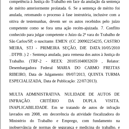
competência à Justiça do Trabalho em face da anulação da sentença
de mérito anteriormente prolatada. 6. Se a sentença de mérito foi
anulada, retomando o processo à fase instrutória, inclusive com a
oitiva de testemunhas, devem ser os autos recebidos pelo juízo
competente como se fora uma ação recém-ajuizada. 7. Conflito
conhecido para julgar competente o Juízo da 2ª vara do Trabalho de
São Carlos/SP, o suscitante. EMEN: (CC 200902254235, CASTRO
MEIRA, STJ - PRIMEIRA SEÇÃO, DJE DATA:10/05/2010
..DTPB:.) 2 - Sentença anulada, para remessa dos autos à Justiça do
Trabalho. (TRF-2 - REEX: 201051040032659 , Relator:
Desembargadora Federal MARIA DO CARMO FREITAS
RIBEIRO, Data de Julgamento: 09/07/2013, QUINTA TURMA
ESPECIALIZADA, Data de Publicação: 22/07/2013).
MULTA ADMINISTRATIVA. NULIDADE DE AUTOS DE
INFRAÇÃO. CRITÉRIO DA DUPLA VISITA.
INAPLICABILIDADE. Em se tratando de autos de infração
lavrados em 2008, em decorrência da atividade fiscalizadora do
Ministério do Trabalho e Emprego, com fundamento na
inobservância de normas de segurança e medicina do trabalho, e