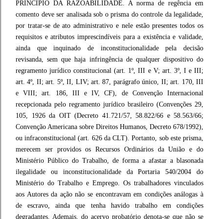
PRINCÍPIO DA RAZOABILIDADE. A norma de regência em
comento deve ser analisada sob o prisma do controle da legalidade,
por tratar-se de ato administrativo e nele estão presentes todos os
requisitos e atributos imprescindíveis para a existência e validade,
ainda que inquinado de inconstitucionalidade pela decisão
revisanda, sem que haja infringência de qualquer dispositivo do
regramento jurídico constitucional (art. 1º, III e V; art. 3º, I e III;
art. 4º, II; art. 5º, II, LIV; art. 87, parágrafo único, II; art. 170, III
e VIII; art. 186, III e IV, CF), de Convenção Internacional
recepcionada pelo regramento jurídico brasileiro (Convenções 29,
105, 1926 da OIT (Decreto 41.721/57, 58.822/66 e 58.563/66;
Convenção Americana sobre Direitos Humanos, Decreto 678/1992),
ou infraconstitucional (art. 626 da CLT). Portanto, sob este prisma,
merecem ser providos os Recursos Ordinários da União e do
Ministério Público do Trabalho, de forma a afastar a blasonada
ilegalidade ou inconstitucionalidade da Portaria 540/2004 do
Ministério do Trabalho e Emprego. Os trabalhadores vinculados
aos Autores da ação não se encontravam em condições análogas à
de escravo, ainda que tenha havido trabalho em condições
degradantes. Ademais, do acervo probatório denota-se que não se