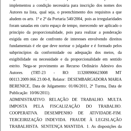
implementou a condição necessária para inscrição dos nomes dos
Autores na lista, qual seja, o preenchimento dos requisitos a que
aludem os arts. 1º e 2º da Portaria 540/2004, pois as irregularidades
foram sanadas em curto espaço de tempo, merecendo ser aplicado o
princípio da proporcionalidade, pois para realizar a ponderação
exigida em caso de confronto de interesses envolvendo direitos
fundamentais é ele que deve nortear o julgador e é formado pelos
subprincípios da conformidade ou adequação dos meios, da
exigibilidade ou necessidade e da proporcionalidade em sentido
estrito. Nega-se provimento ao Recurso Ordinário Adesivo dos
Autores. (TRT-23 - RO: 113200906623008 MT
00113.2009.066.23.00-8, Relator: DESEMBARGADORA MARIA
BERENICE, Data de Julgamento: 01/06/2011, 2ª Turma, Data de
Publicação: 10/06/2011).
ADMINISTRATIVO. RELAÇÃO DE TRABALHO. MULTA
IMPOSTA PELA FISCALIZAÇÃO DO TRABALHO.
COOPERATIVA. DESEMPENHO DE ATIVIDADE-FIM.
TERCEIRIZAÇÃO INDEVIDA. FRAUDE À LEGISLAÇÃO
TRABALHISTA. SENTENÇA MANTIDA. 1. As disposições da