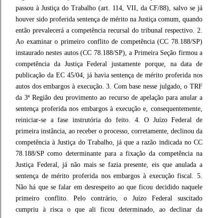
passou à Justiça do Trabalho (art. 114, VII, da CF/88), salvo se já
houver sido proferida sentença de mérito na Justiça comum, quando
então prevalecerá a competência recursal do tribunal respectivo. 2.
Ao examinar o primeiro conflito de competência (CC 78.188/SP)
instaurado nestes autos (CC 78.188/SP), a Primeira Seção firmou a
competência da Justiça Federal justamente porque, na data de
publicação da EC 45/04, já havia sentença de mérito proferida nos
autos dos embargos à execução. 3. Com base nesse julgado, o TRF
da 3ª Região deu provimento ao recurso de apelação para anular a
sentença proferida nos embargos à execução e, consequentemente,
reiniciar-se a fase instrutória do feito. 4. O Juízo Federal de
primeira instância, ao receber o processo, corretamente, declinou da
competência à Justiça do Trabalho, já que a razão indicada no CC
78.188/SP como determinante para a fixação da competência na
Justiça Federal, já não mais se fazia presente, eis que anulada a
sentença de mérito proferida nos embargos à execução fiscal. 5.
Não há que se falar em desrespeito ao que ficou decidido naquele
primeiro conflito. Pelo contrário, o Juízo Federal suscitado
cumpriu à risca o que ali ficou determinado, ao declinar da