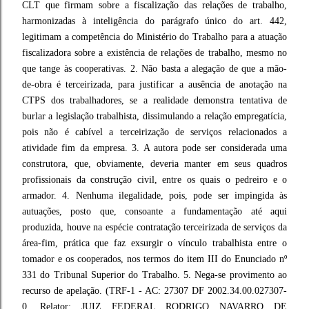
CLT que firmam sobre a fiscalização das relações de trabalho,
harmonizadas à inteligência do parágrafo único do art. 442,
legitimam a competência do Ministério do Trabalho para a atuação
fiscalizadora sobre a existência de relações de trabalho, mesmo no
que tange às cooperativas. 2. Não basta a alegação de que a mão-
de-obra é terceirizada, para justificar a ausência de anotação na
CTPS dos trabalhadores, se a realidade demonstra tentativa de
burlar a legislação trabalhista, dissimulando a relação empregatícia,
pois não é cabível a terceirização de serviços relacionados a
atividade fim da empresa. 3. A autora pode ser considerada uma
construtora, que, obviamente, deveria manter em seus quadros
profissionais da construção civil, entre os quais o pedreiro e o
armador. 4. Nenhuma ilegalidade, pois, pode ser impingida às
autuações, posto que, consoante a fundamentação até aqui
produzida, houve na espécie contratação terceirizada de serviços da
área-fim, prática que faz exsurgir o vínculo trabalhista entre o
tomador e os cooperados, nos termos do item III do Enunciado nº
331 do Tribunal Superior do Trabalho. 5. Nega-se provimento ao
recurso de apelação. (TRF-1 - AC: 27307 DF 2002.34.00.027307-
0, Relator: JUIZ FEDERAL RODRIGO NAVARRO DE